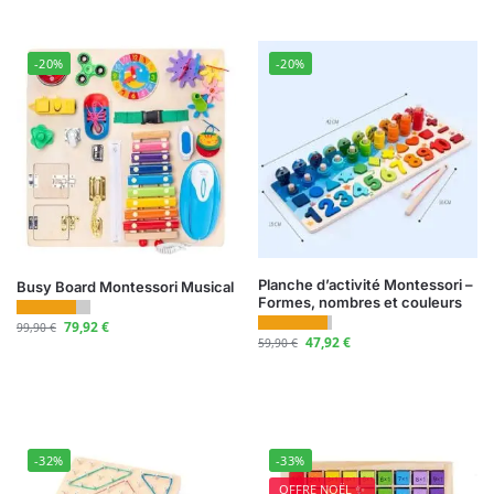
-20%
-20%
Planche d’activité Montessori –
Busy Board Montessori Musical
Formes, nombres et couleurs
79,92
€
99,90
€
47,92
€
59,90
€
-32%
-33%
OFFRE NOËL ✨