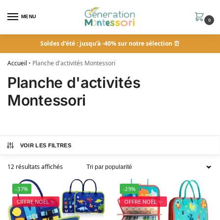
MENU
0
Soldes d’été : jusqu’à -40% sur notre sélection ⏰
Accueil
•
Planche d'activités Montessori
Planche d'activités
Montessori
VOIR LES FILTRES
12 résultats affichés
-37%
-29%
OFFRE NOËL ✨
OFFRE NOËL ✨