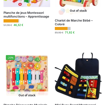
Out of stock
Planche de jeux Montessori
multifonctions – Apprentissage
Chariot de Marche Bébé –
Coloré
46,32
€
57,90
€
71,92
€
89,90
€
-20%
Out of stock