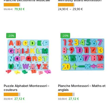
Planche Découverte Musicale
Mini Busy Board Montessori
79,92
€
24,90
€
–
29,90
€
99,90
€
-20%
-20%
Puzzle Alphabet Montessori –
Planche Montessori – Maths et
couleurs
anglais
27,12
€
27,12
€
33,90
€
33,90
€