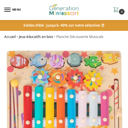
MENU
0
Soldes d’été : jusqu’à -40% sur notre sélection ⏰
Accueil
•
Jeux éducatifs en bois
•
Planche Découverte Musicale