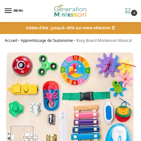
MENU
0
Soldes d’été : jusqu’à -40% sur notre sélection ⏰
Accueil
•
Apprentissage de l’autonomie
•
Busy Board Montessori Musical