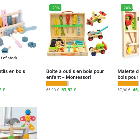
-20%
-20%
t of stock
tils en bois
Boîte à outils en bois pour
Malette d
i
enfant – Montessori
bois pour
12
€
53,52
€
46
66,90
€
57,90
€