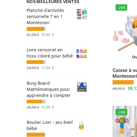
NOS MEILLEURES VENTES
-20%
Planche d'activités
sensorielle 7 en 1
Montessori
41,90
€
29,90
€
Livre sensoriel en
tissu coloré pour bébé
Ou
24,90
€
17,90
€
Caisse à ou
Montessor
Busy Board
39,
48,90
€
Mathématiques pour
apprendre à compter
25,00
€
15,90
€
-20%
Boulier Lion – Jeu éveil
bébé