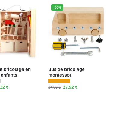
-20%
e bricolage en
Bus de bricolage
 enfants
montessori
,32
€
27,92
€
34,90
€