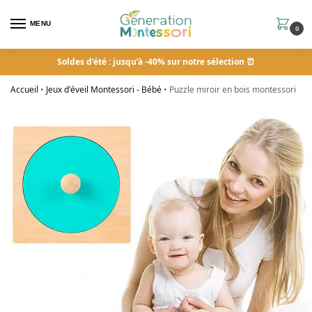
MENU
0
Soldes d’été : jusqu’à -40% sur notre sélection ⏰
Accueil
•
Jeux d'éveil Montessori - Bébé
•
Puzzle miroir en bois montessori