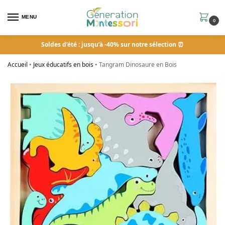
MENU
0
Soldes d’été : jusqu’à -40% sur notre sélection ⏰
Accueil
•
Jeux éducatifs en bois
•
Tangram Dinosaure en Bois