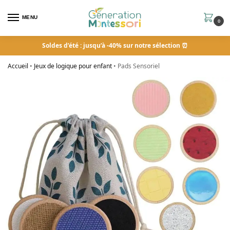
MENU
0
Soldes d’été : jusqu’à -40% sur notre sélection ⏰
Accueil
•
Jeux de logique pour enfant
•
Pads Sensoriel