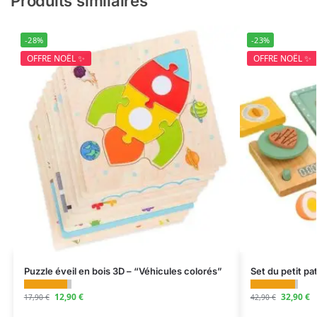
Produits similaires
-28%
-23%
OFFRE NOËL ✨
OFFRE NOËL ✨
Puzzle éveil en bois 3D – “Véhicules colorés”
Set du petit pa
12,90
€
32,90
€
17,90
€
42,90
€