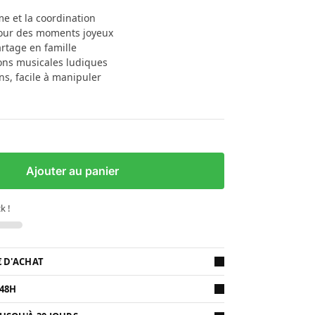
e et la coordination
pour des moments joyeux
rtage en famille
ons musicales ludiques
ns, facile à manipuler
Ajouter au panier
k !
€ D'ACHAT
 48H