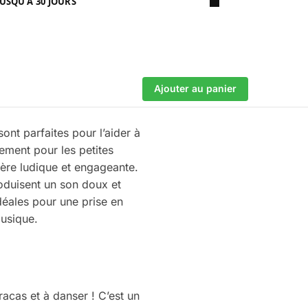
USQU'À 30 JOURS
Ajouter au panier
nt parfaites pour l’aider à
ement pour les petites
ière ludique et engageante.
roduisent un son doux et
idéales pour une prise en
musique.
acas et à danser ! C’est un