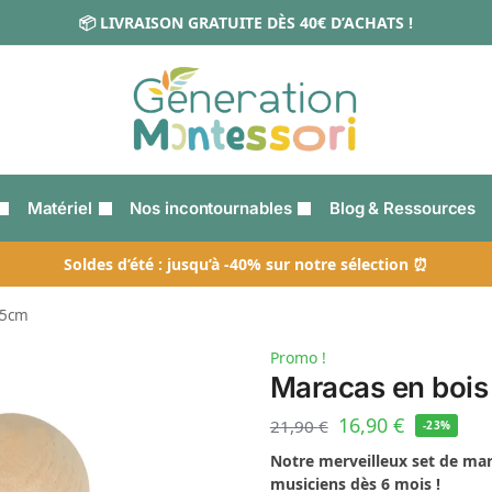
📦 LIVRAISON GRATUITE DÈS 40€ D’ACHATS !
Matériel
Nos incontournables
Blog & Ressources
Soldes d’été : jusqu’à -40% sur notre sélection ⏰
15cm
Promo !
Maracas en bois
16,90
€
21,90
€
-23%
Notre merveilleux set de mara
musiciens dès 6 mois !