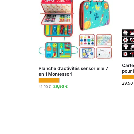
OFFRE NOËL ✨
Carte
Planche d’activités sensorielle 7
pour
en 1 Montessori
29,90
29,90
€
41,90
€